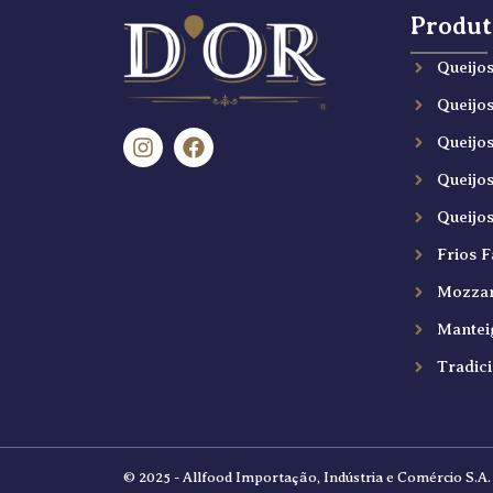
Produt
Queijo
Queijo
Queijo
Queijo
Queijo
Frios F
Mozzar
Mantei
Tradici
© 2025 - Allfood Importação, Indústria e Comércio S.A. 