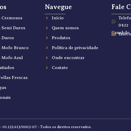
os
Navegue
Fale 
s Cremosos
Início
Telefo
0422
s Semi Duros
Quem somos
Canal do
falec
s Duros
Produtos
s Mofo Branco
Política de privacidade
s Mofo Azul
Onde encontrar
atiados
Contato
ellas Frescas
gas
onais
- 01.132.613/0003-07 - Todos os direitos reservados.