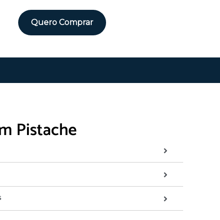
Quero Comprar
m Pistache
s