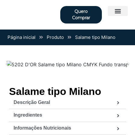
Quero
Comprar
Quem somos
Página inicial
Produto
Salame tipo Milano
Salame tipo Milano
Descrição Geral
Ingredientes
Informações Nutricionais